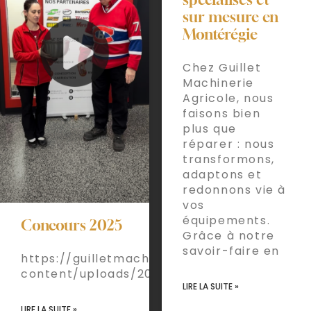
sur mesure en
Montérégie
Chez Guillet
Machinerie
Agricole, nous
faisons bien
plus que
réparer : nous
transformons,
adaptons et
redonnons vie à
vos
équipements.
Concours 2025
Grâce à notre
savoir-faire en
https://guilletmachinerie.com/wp-
content/uploads/2025/12/Concours.mov
LIRE LA SUITE »
LIRE LA SUITE »