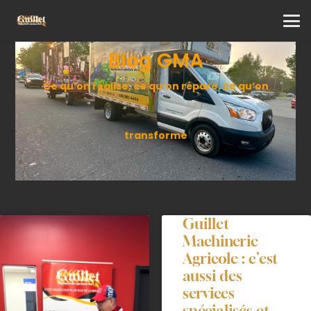
Blog GMA
Ce qu’on réalise, ce qu’on répare, ce qu’on
transforme
Guillet
Machinerie
Agricole : c’est
aussi des
services
spécialisés et