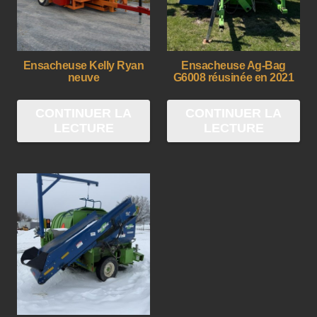
Ensacheuse Kelly Ryan
Ensacheuse Ag-Bag
neuve
G6008 réusinée en 2021
CONTINUER LA
CONTINUER LA
LECTURE
LECTURE