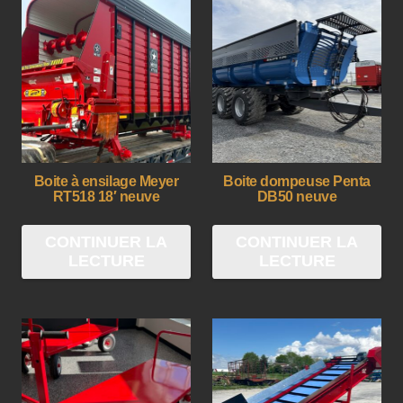
Boite à ensilage Meyer
Boite dompeuse Penta
RT518 18′ neuve
DB50 neuve
CONTINUER LA
CONTINUER LA
LECTURE
LECTURE