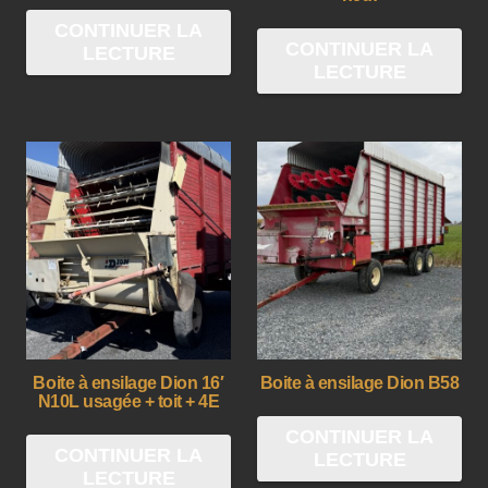
CONTINUER LA
CONTINUER LA
LECTURE
LECTURE
Boite à ensilage Dion 16′
Boite à ensilage Dion B58
N10L usagée + toit + 4E
CONTINUER LA
CONTINUER LA
LECTURE
LECTURE