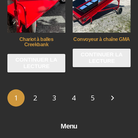
Chariot à balles
Convoyeur à chaîne GMA
Creekbank
CONTINUER LA
CONTINUER LA
LECTURE
LECTURE
1
2
3
4
5
Menu