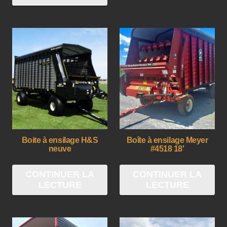
Boite à ensilage H&S
Boîte à ensilage Meyer
neuve
#4518 18′
CONTINUER LA
CONTINUER LA
LECTURE
LECTURE